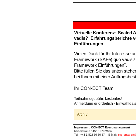
Virtuelle Konferenz: Scaled
vadis? Erfahrungsberichte 
Einführungen
Vielen Dank für Ihr Interesse a
Framework (SAFe) quo vadis? 
Framework Einführungen".
Bitte füllen Sie das unten ste
bei Ihnen mit einer Auftragsbes
Ihr CON•ECT Team
Teilnahmegebühr: kostenlos!
Anmeldung erforderlich - Einwahlda
Archiv
Impressum: CON•ECT Eventmanagement
Kaiserstraße 14/2, 1070 Wien
Tel.: +43-1-522 36 36 37; E-Mail:
registration